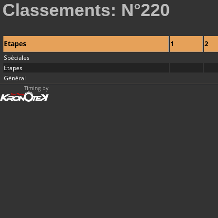
Classements: N°220
Etapes
1
2
Spéciales
Etapes
Général
Timing by