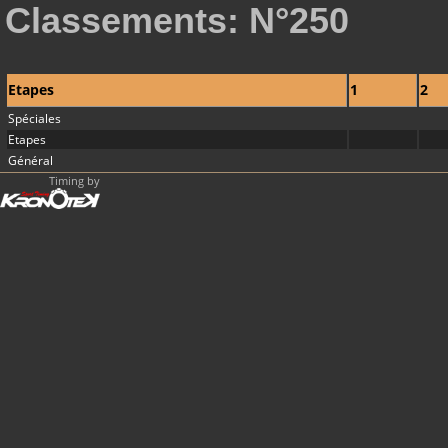
Classements: N°250
Etapes
1
2
Spéciales
Etapes
Général
Timing by